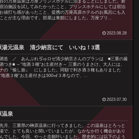
目の万座温泉は万座プリンスホテルに泊まることにしました。新
宿泊施設を試してみたかったこと、プリンスホテルにしては宿泊
お値打ち感があったこと、提携の万座高原ホテルのお風呂にも入
ことが主な理由です。部屋は東館にしました。万座プリ...
2023.08.28
原湯元温泉 清少納言にて いいね！3選
酒造 ／ あんぷれゔゅロゼ清少納言さんのプランは ■三重の厳
酒つき■ ～“地酒３種”お土産付き～ 三重のうまさけ。大人には、
ナの『愉し旅』 にしました。同額で利き酒３種もありました
“地酒３種”お土産付きは300㎖３本なので、...
2023.07.30
原温泉
先月、三重県の榊原温泉に行ってきました。この温泉はとろっと
湯で、とても良いと聞いていましたが、なかなか行く機会があり
んでした。今回、やっと念願叶いました。歴史的には以下のよう