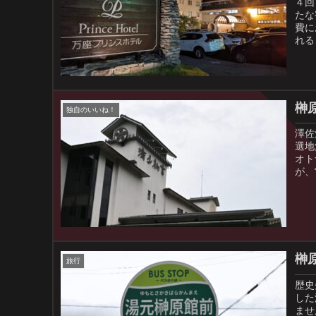
４回
たな
費に
れる
榊
独自のいいね！
澤佐
選地
オト
が、
榊
旅行
歴史
した
ませ